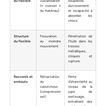
du flexible
vulcanisation
souplesse,
(« cuisson »
durcissement
du matériau)
et incapacité à
absorber les
chocs.
Structure
Fissuration
Pénétration de
du flexible
au moindre
l’huile dans les
mouvement
tresses
métalliques,
cloques et
rupture.
Raccords et
Rétractation
Perte
embouts
du
d’étanchéité au
caoutchouc
niveau de la
(compression
jupe de
set)
sertissage,
entraînant des