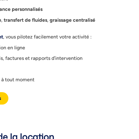
ance personnalisés
e
,
transfert de fluides
,
graissage centralisé
nt
, vous pilotez facilement votre activité :
on en ligne
s, factures et rapports d’intervention
e à tout moment
s
e la location