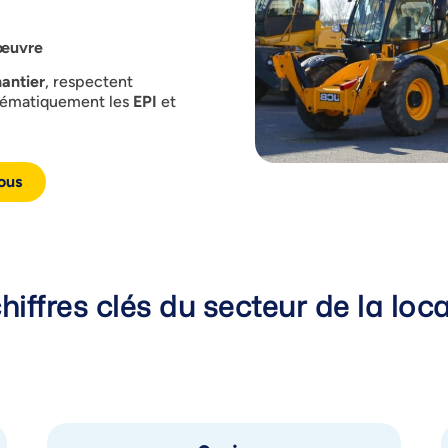
 œuvre
antier
, respectent
stématiquement les
EPI
et
ous
hiffres clés du secteur de la loca