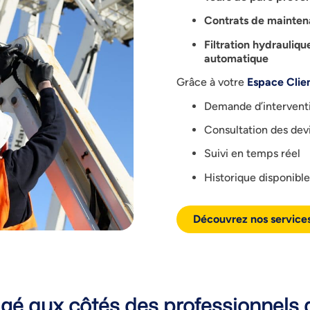
Contrats de mainten
Filtration hydrauliqu
automatique
Grâce à votre
E
space Clie
Demande d’interventi
Consultation des devi
Suivi en temps réel
Historique disponibl
Découvrez nos service
 aux côtés des professionnels d