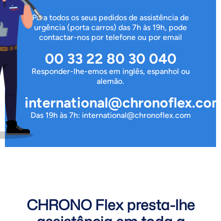
Para todos os seus pedidos de assistência de
urgência (porta carros) das 7h às 19h, pode
contactar-nos por telefone ou por email
00 33 22 80 30 040
Responder-lhe-emos em inglês, espanhol ou
alemão.
international@chronoflex.co
Das 19h às 7h: international@chronoflex.com
CHRONO Flex presta-lhe