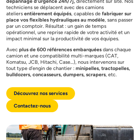
dépannage d’urgence 24h/7j,
directement sur site. Nos
techniciens se déplacent avec des camions
ateliers
entièrement équipés
, capables de
fabriquer sur
place vos flexibles hydrauliques au modèle
, sans passer
par un comptoir. Résultat : un gain de temps
opérationnel, une reprise rapide de votre activité et un
impact minimal sur la productivité de vos équipes.
Avec
plus de 600 références embarquées
dans chaque
camion et une compatibilité multi-marques (CAT,
Komatsu, JCB, Hitachi, Case…), nous intervenons sur
tout type d’engin de chantier :
minipelles, tractopelles,
bulldozers, concasseurs, dumpers, scrapers
, etc.
Découvrez nos services
Contactez-nous