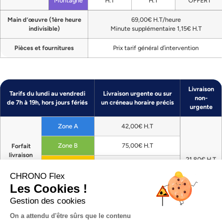
Montagne
H.T
H.T
OFFERT
Main d’œuvre (1ère heure
69,00€ H.T/heure
indivisible)
Minute supplémentaire 1,15€ H.T
Pièces et fournitures
Prix tarif général d’intervention
Livraison
Tarifs du lundi au vendredi
Livraison urgente ou sur
non-
de 7h à 19h, hors jours fériés
un créneau horaire précis
urgente
Zone A
42,00€ H.T
Zone B
75,00€ H.T
Forfait
livraison
21,80€ H.T
de
Zone C
110,00€ H.T
pièces
CHRONO Flex
Zone
Les Cookies !
175,00€ H.T
Montagne
Gestion des cookies
On a attendu d'être sûrs que le contenu