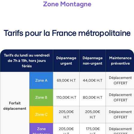
Zone Montagne
Tarifs pour la France métropolitaine
Tarifs du lundi au vendredi
Dépannage
Dépannage
Maintenance
de 7h à 19h, hors jours
urgent
non-urgent
préventive
fériés
Déplacement
Zone A
69,00€ H.T
44,00€ H.T
OFFERT
Déplacement
Zone B
110,00€ H.T
80,00€ H.T
OFFERT
Forfait
déplacement
205,00€
205,00€
Déplacement
Zone C
H.T
H.T
OFFERT
Zone
205,00€
175,00€
Déplacement