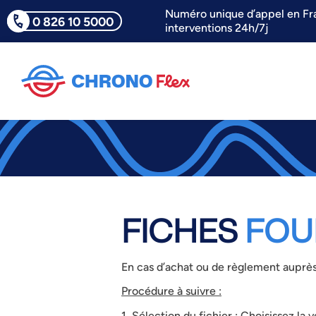
Numéro unique d’appel en Fr
0 826 10 5000
interventions 24h/7j
FICHES
FOU
En cas d’achat ou de règlement auprès
Procédure à suivre :
1. Sélection du fichier :
Choisissez la v