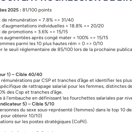
ées 2025 :
81/100 points
aux de rémunération = 7.8% => 31/40
aux d’augmentations individuelles = 18.8% => 20/20
aux de promotions = 3.6% => 15/15
riées augmentées après congé mater = 100% => 15/15
 femmes parmi les 10 plus hautes rém = 0 => 0/10
 le seuil réglementaire de 85/100 lors de la prochaine publicat
ur 1) – Cible 40/40
émunérations par CSP et tranches d’âge et identifier les plus 
cifique de rattrapage salarial pour les femmes, distinctes de 
0% des Csp et tranches d’âge.
res à l’embauche en définissant les fourchettes salariales par n
ndicateur 5) – Cible 5/10
rsonnes du sexe sous-représenté (femmes) dans le top 10 des
pour obtenir 10/10)
ations sur les postes stratégiques (CoPil).