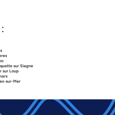
:
os
eres
oc
quette sur Siagne
r sur Loup
mars
nes-sur-Mer