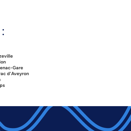
:
eville
ion
denac-Gare
rac d’Aveyron
n
mps