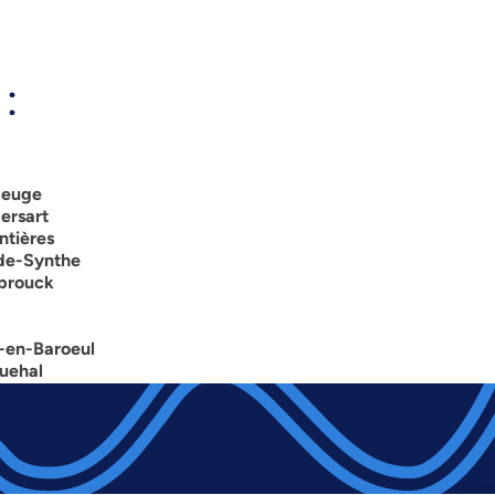
:
beuge
ersart
ntières
nde-Synthe
ebrouck
-en-Baroeul
uehal