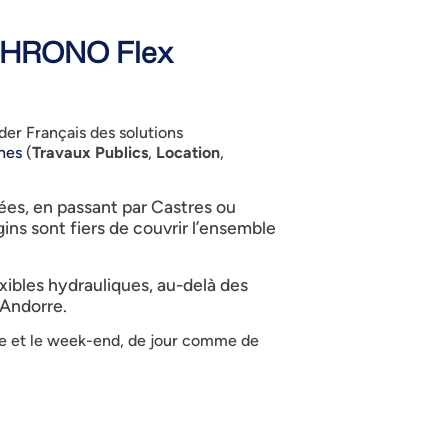
s CHRONO Flex
ader Français des solutions
nes
(
Travaux Publics
,
Location
,
ées, en passant par Castres ou
ns sont fiers de couvrir l’ensemble
ibles hydrauliques, au-delà des
’Andorre.
ine et le week-end, de jour comme de