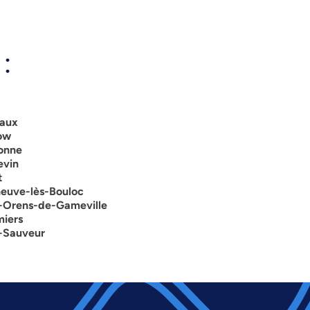
:
naux
kow
bonne
evin
t
neuve-lès-Bouloc
t-Orens-de-Gameville
miers
t-Sauveur