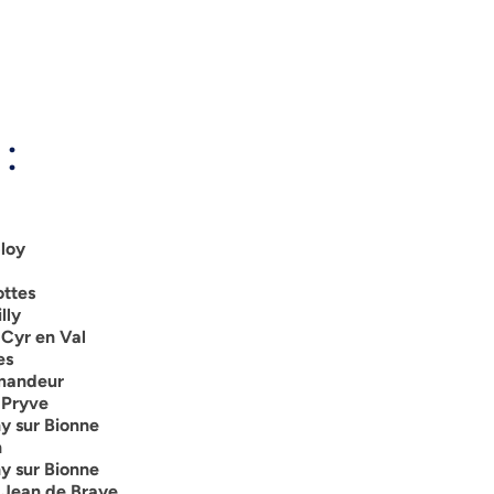
:
loy
ottes
lly
 Cyr en Val
es
emandeur
 Pryve
y sur Bionne
n
y sur Bionne
 Jean de Braye