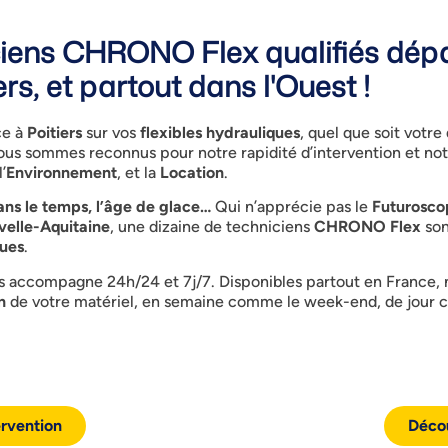
iciens CHRONO Flex qualifiés dépa
rs, et partout dans l'Ouest !
ce à
Poitiers
sur vos
flexibles hydrauliques
, quel que soit votre
nous sommes reconnus pour notre rapidité d’intervention et no
l’
Environnement
, et la
Location
.
ns le temps, l’âge de glace…
Qui n’apprécie pas le
Futurosco
elle-Aquitaine
, une dizaine de techniciens
CHRONO Flex
son
ques
.
 accompagne 24h/24 et 7j/7. Disponibles partout en France,
n
de votre matériel, en semaine comme le week-end, de jour 
rvention
Décou