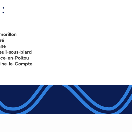
:
morillon
ré
nne
euil-sous-biard
nce-en-Poitou
aine-le-Compte