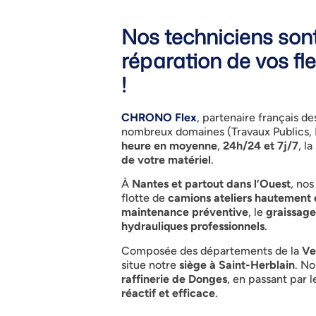
Nos techniciens sont
réparation de vos fl
!
CHRONO Flex
, partenaire français d
nombreux domaines (Travaux Publics, 
heure en moyenne
,
24h/24 et 7j/7
, l
de votre matériel
.
À
Nantes et partout dans l’Ouest
, no
flotte de
camions ateliers hautement 
maintenance préventive
, le
graissage
hydrauliques professionnels
.
Composée des départements de la
Ve
situe notre
siège à Saint-Herblain
. N
raffinerie de Donges
, en passant par 
réactif et efficace
.