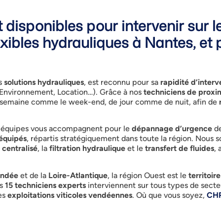
 disponibles pour intervenir sur 
exibles hydrauliques à Nantes, et 
es
solutions hydrauliques
, est reconnu pour sa
rapidité d’interv
Environnement, Location…). Grâce à nos
techniciens de proxi
a semaine comme le week-end, de jour comme de nuit, afin de
s équipes vous accompagnent pour le
dépannage d’urgence
de
équipés
, répartis stratégiquement dans toute la région. Nous
 centralisé
, la
filtration hydraulique
et le
transfert de fluides
, 
ndée
et de la
Loire-Atlantique
, la région Ouest est le
territoi
os
15 techniciens experts
interviennent sur tous types de secte
les
exploitations viticoles vendéennes
. Où que vous soyez,
CH