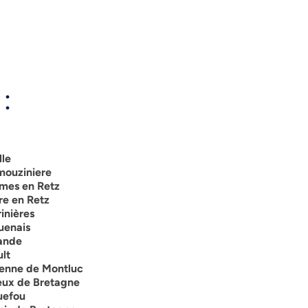
:
lle
mouziniere
umes en Retz
re en Retz
inières
uenais
rande
lt
ienne de Montluc
eux de Bretagne
uefou