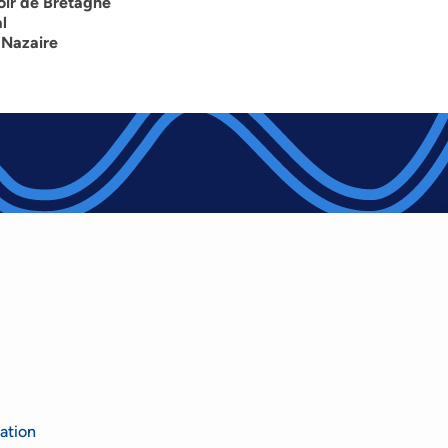
oir de Bretagne
l
 Nazaire
ation