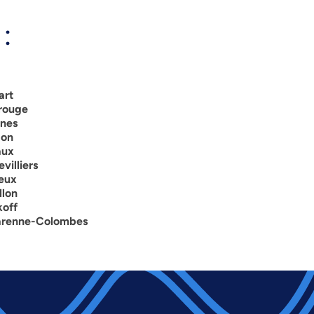
:
art
trouge
snes
don
aux
villiers
neux
llon
koff
Garenne-Colombes