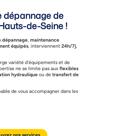
 le dépannage de
 Hauts-de-Seine !
n
dépannage
,
maintenance
ment équipés
, interviennent
24h/7j
,
large variété d’équipements et de
pertise ne se limite pas aux
flexibles
ration hydraulique
ou de
transfert de
capable de vous accompagner dans les
vrez nos services