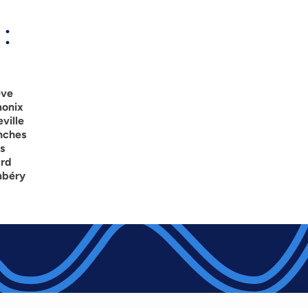
:
ève
monix
ville
nches
s
ard
mbéry